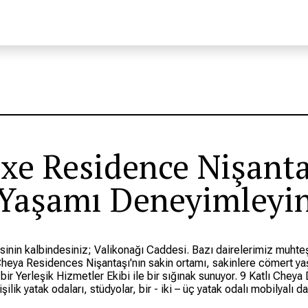
xe Residence Nişanta
Yaşamı Deneyimleyi
esinin kalbindesiniz; Valikonağı Caddesi. Bazı dairelerimiz muht
heya Residences Nişantaşı'nın sakin ortamı, sakinlere cömert yaş
 bir Yerleşik Hizmetler Ekibi ile bir sığınak sunuyor. 9 Katlı Che
şilik yatak odaları, stüdyolar, bir - iki – üç yatak odalı mobilyalı d
için ideal olan tam donanımlı mutfak veya mini mutfaklara sahip çat