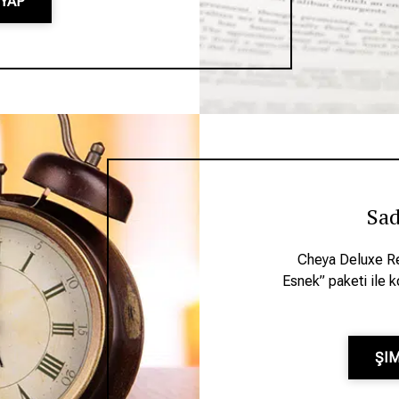
 YAP
Sad
Cheya Deluxe Re
Esnek” paketi ile 
ŞIM