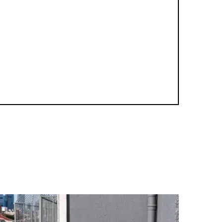
kiye, Gümüşsuyu ve Harbiye'nin yanı
 Reşit Rey Konser Salonu, Amerikan
uyor Hastane, Fulya Bebek ve Acıbadem
za restoranlarıyla çevrilidir. Şehir
lgesinde yer alan Cheya Nişantaşı, tüm
a ve çevresine ulaşım çok kolaydır.
lgi çekici yere götüren ulaşım
melerini öneririz. En iyi biletler, en
n garanti edilir. İster bir ay önceden
ğız.