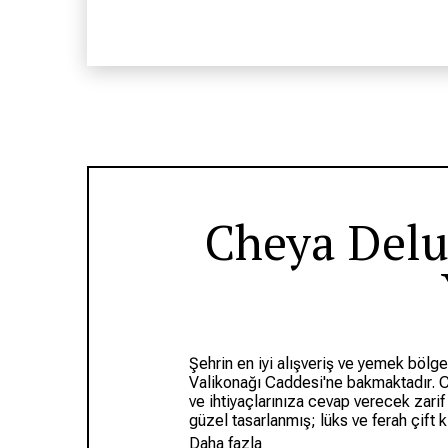
Cheya Delu
Şehrin en iyi alışveriş ve yemek bölg
Valikonağı Caddesi'ne bakmaktadır. C
ve ihtiyaçlarınıza cevap verecek zarif
güzel tasarlanmış; lüks ve ferah çift ki
gezginleri ve eğlence sektöründekiler 
Daha fazla