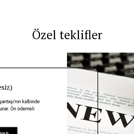
Özel teklifler
siz)
antaşı’nın kalbinde
sunar. Ön ödemeli