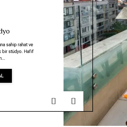
dyo
na sahip rahat ve
k bir stüdyo. Hafif
...
AL