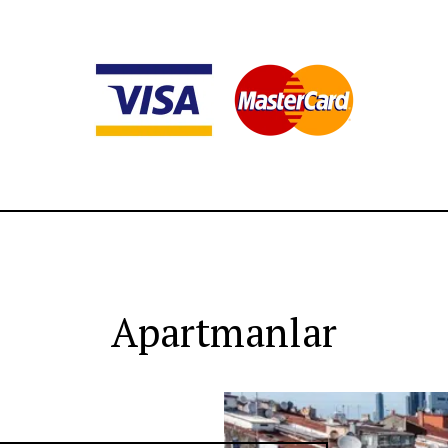
adresi Vodafone Arena, Beşiktaş, Taksim, İstiklal Caddesi, Teşvi
rkezi ICEC - Lütfu Kırdar Ulusları Kongre ve Sergi Sarayı, Cemal
lus, İstanbul Cerrahi gibi hastanelere kolay erişim imkanı sun
ez üssü olarak ortaya çıkan Nişantaşı, şehrin en ünlü şeflerinin im
 yapabilir ve alışverişin tadını çıkarabilirler. İstanbul'un tarihi bö
irçok ulaşım aracı sayesinde Cheya Deluxe Residence Nişantaşı'n
feribotlara kadar, sizi İstanbul'da bulunan çok sayıda müzeye ve i
sakinlerin gelişlerini mümkün olduğunca erken planlamamıza izin ver
metleri, konaklamanızdan önce sizin için ayarlayabileceğimiz zama
mükemmel bir yanıt vermek için elimizden gelenin en iyisini yapaca
Apartmanlar