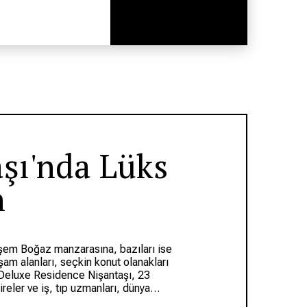
şı'nda Lüks
n
eşem Boğaz manzarasına, bazıları ise
am alanları, seçkin konut olanakları
ya Deluxe Residence Nişantaşı, 23
aireler ve iş, tıp uzmanları, dünya
ı katı süitleri. birkaç gün, hafta