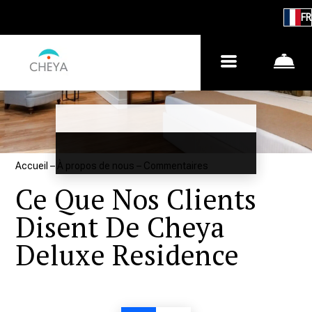
FR
Accueil
–
À propos de nous
–
Commentaires
Ce Que Nos Clients
Disent De Cheya
Deluxe Residence