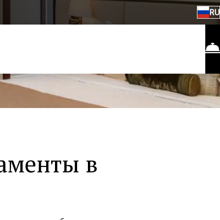
RU
аменты в