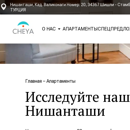
Нишанташи, Кад. Валиконаги Номер: 20, 34367 Шишли - Стамб
ТУРЦИЯ
О НАС
АПАРТАМЕНТЫ
СПЕЦПРЕДЛО
Главная
–
Апартаменты
Исследуйте на
Нишанташи