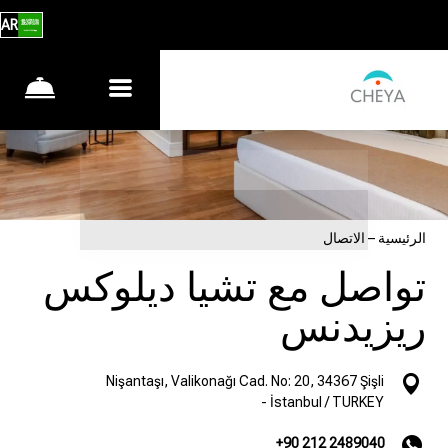
AR
الرئيسية
–
الاتصال
تواصل مع تشيا ديلوكس
ريزيدنس
Nişantaşı, Valikonağı Cad. No: 20, 34367 Şişli
- İstanbul / TURKEY
+90 212 2489040