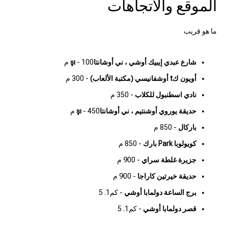
الموقع والاتجاهات
ما هو قريب
شارع عبدي إيبيك أوشي ، ني أوشانتاşı
- 100 م
أويون كt أوشفانيسي (مكتبة الألعاب)
- 300 م
نادي اسطنبول للكلاب
- 350 م
حديقة يوروي أوشنتيم ، ني أوشانتاşı
- 450 م
باركال
- 850 م
كويولوبا Park بارك
- 850 م
جزيرة غلطة سراي
- 900 م
حديقة خيرتين كاراجا
- 900 م
برج الساعة دولمابا أوشي
- كم1. 5
قصر دولمابا أوشي
- كم1. 5